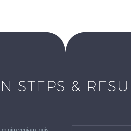
N STEPS & RES
 minim veniam, quis