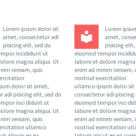
Lorem ipsum dolor sit
Lorem ipsum


amet, consectetur adi
amet, conse
pisicing elit, sed do
pisicing elit
mpor incididunt ut
eiusmod tempor incidid
dolore magna aliqua. Ut
labore et dolore magna 
nim veniam, quis
enim ad minim veniam, 
ercitation
nostrud exercitation
sum dolor sit amet,
ullamco ipsum dolor sit
 adi pisicing elit, sed do
consectetur adi pisicing 
mpor inci didunt ut
eiusmod tempor inci did
dolore magna aliqua. Ut
labore et dolore magna 
nim veniam, quis
enim ad minim veniam, 
ercitation ullamco
nostrud exercitation ul
 ut aliquip ex ea
laboris nisi ut ex ea c