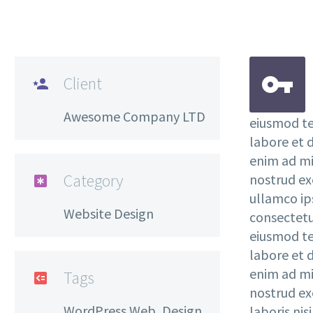


Client

Awesome Company LTD
eiusmod te
labore et 
enim ad mi
Category
nostrud ex

ullamco ip
Website Design
consectetur
eiusmod te
labore et 
enim ad mi
Tags

nostrud ex
WordPress,Web, Design
laboris nisi