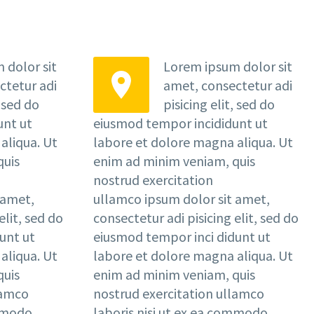
 dolor sit
Lorem ipsum dolor sit


ctetur adi
amet, consectetur adi
, sed do
pisicing elit, sed do
unt ut
eiusmod tempor incididunt ut
aliqua. Ut
labore et dolore magna aliqua. Ut
quis
enim ad minim veniam, quis
nostrud exercitation
 amet,
ullamco ipsum dolor sit amet,
elit, sed do
consectetur adi pisicing elit, sed do
unt ut
eiusmod tempor inci didunt ut
aliqua. Ut
labore et dolore magna aliqua. Ut
quis
enim ad minim veniam, quis
lamco
nostrud exercitation ullamco
ommodo
laboris nisi ut ex ea commodo