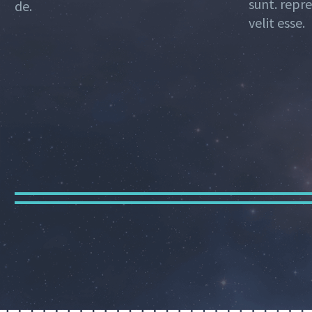
sunt. repr
de.
velit esse.