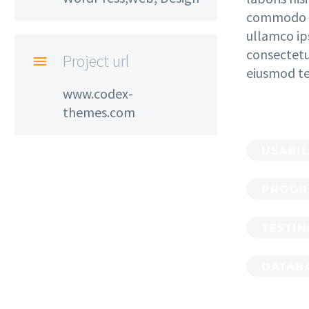
commodo c
ullamco ip
consectetur
Project url

eiusmod t
www.codex-
themes.com
USABIL
PROGR
TESTIN
DATAB