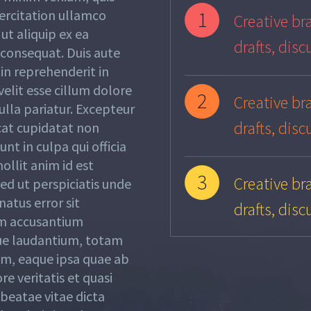
ercitation ullamco
1
Creative bra
 ut aliquip ex ea
drafts, disc
onsequat. Duis aute
 in reprehenderit in
elit esse cillum dolore
2
Creative bra
ulla pariatur. Excepteur
drafts, disc
cat cupidatat non
unt in culpa qui officia
ollit anim id est
3
Creative bra
ed ut perspiciatis unde
natus error sit
drafts, disc
m accusantium
e laudantium, totam
m, eaque ipsa quae ab
ore veritatis et quasi
 beatae vitae dicta