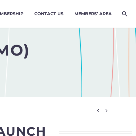
MBERSHIP
CONTACT US
MEMBERS’ AREA
MO)


LAUNCH