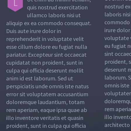
L
nostrud ex
quis nostrud exercitation
laboris nisi
ullamco laboris nisi ut
commodo c
aliquip ex ea commodo consequat.
irure dolor
Duis aute irure dolor in
voluptate v
reprehenderit in voluptate velit
eu fugiat n
esse cillum dolore eu fugiat nulla
sint occae
pariatur. Excepteur sint occaecat
proident, s
cupidatat non proident, sunt in
deserunt m
culpa qui officia deserunt mollit
laborum. S
anim id est laborum. Sed ut
omnis iste 
perspiciatis unde omnis iste natus
voluptate
error sit voluptatem accusantium
doloremqu
doloremque laudantium, totam
rem aperia
rem aperiam, eaque ipsa quae ab
illo invent
illo inventore veritatis et quasin
architecto
proident, sunt in culpa qui officia