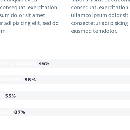
onsequat. exercitation
consequat. exercitation
sum dolor sit amet,
ullamco ipsum dolor sit
 adi pisicing elit, sed do
consectetur adi pisicing 
em.
eiusmod temdolor.
ITY & DESIGN
46%
AMMING
58%
G
55%
ASES
87%