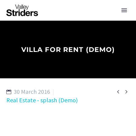
VILLA FOR RENT (DEMO)
30 March 2016


Real Estate - splash (Demo)