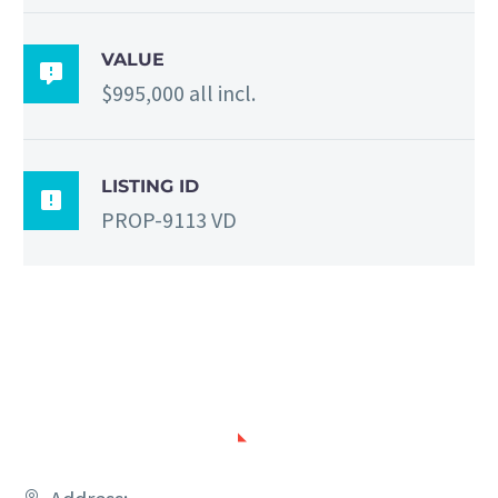
VALUE

$995,000 all incl.
LISTING ID

PROP-9113 VD
HOW TO FIND US