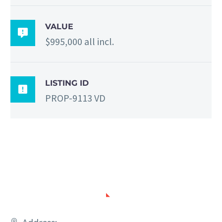
VALUE

$995,000 all incl.
LISTING ID

PROP-9113 VD
HOW TO FIND US