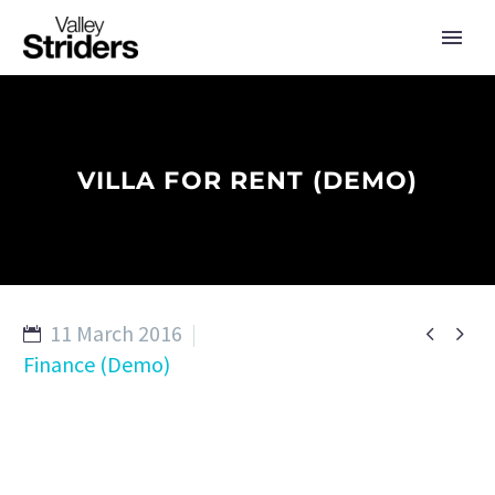
VILLA FOR RENT (DEMO)
11 March 2016


Finance (Demo)